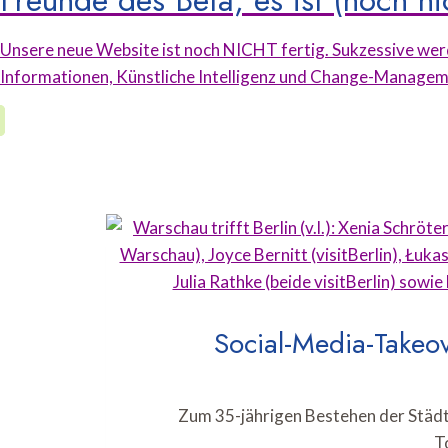
Freunde des Beta, es ist (noch nic
Unsere neue Website ist noch NICHT fertig. Sukzessive werd
Informationen, Künstliche Intelligenz und Change-Management
Social-Media-Takeov
Zum 35-jährigen Bestehen der Städt
T