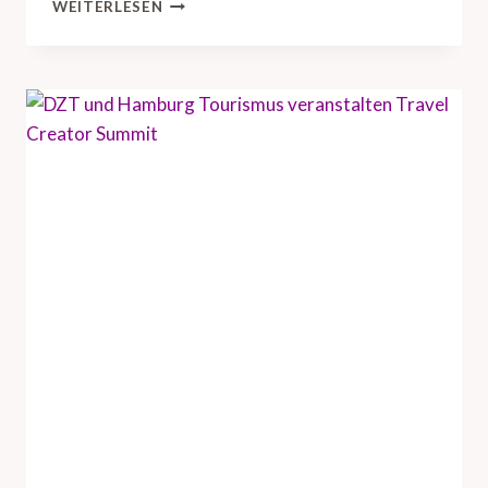
D
WEITERLESEN
Z
T
B
R
I
N
G
T
U
S
-
R
E
I
S
E
I
N
D
U
S