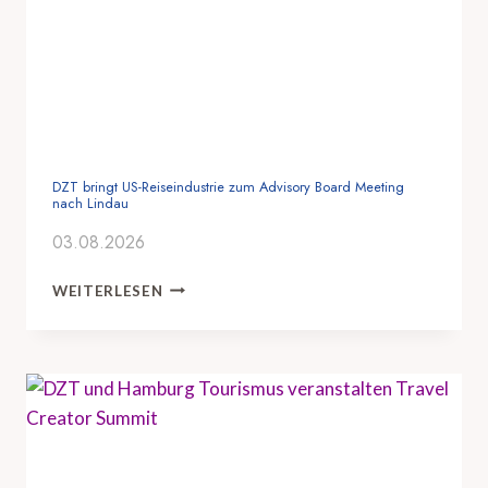
DZT bringt US-Reiseindustrie zum Advisory Board Meeting
nach Lindau
03.08.2026
D
WEITERLESEN
Z
T
B
R
I
N
G
T