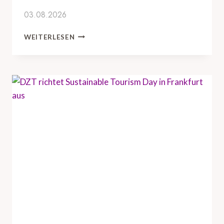
V
03.08.2026
I
S
D
WEITERLESEN
O
Z
R
T
Y
U
B
N
O
D
A
H
R
A
D
M
M
B
E
U
E
R
T
G
I
T
N
O
G
U
N
R
A
I
C
S