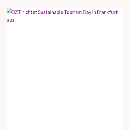
U
N
D
H
A
M
B
U
R
G
T
O
U
R
I
S
M
U
S
V
E