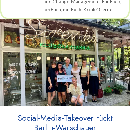
und Change-Management. Für Euch,
bei Euch, mit Euch. Kritik? Gerne.
Social-Media-Takeover rückt
Berlin-Warschauer