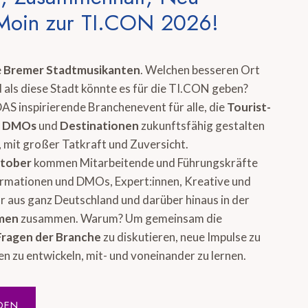
Moin zur TI.CON 2026!
e
Bremer Stadtmusikanten
. Welchen besseren Ort
 als diese Stadt könnte es für die TI.CON geben?
DAS inspirierende Branchenevent für alle, die
Tourist-
, DMOs
und
Destinationen
zukunftsfähig gestalten
 mit großer Tatkraft und Zuversicht.
ktober
kommen Mitarbeitende und Führungskräfte
ormationen und DMOs, Expert:innen, Kreative und
 aus ganz Deutschland und darüber hinaus in der
emen
zusammen. Warum? Um gemeinsam die
Fragen der Branche
zu diskutieren, neue Impulse zu
en zu entwickeln, mit- und voneinander zu lernen.
DEN