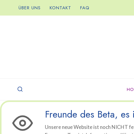
Zum
ÜBER UNS
KONTAKT
FAQ
Inhalt
springen
HO
Freunde des Beta, es i
Unsere neue Website ist noch NICHT fer