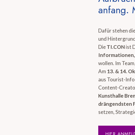
anfang. 
Dafür stehen di
und Hintergrund
Die
TI.CON
ist 
Informationen
wollen. Im Team,
Am
13. & 14. O
aus Tourist-Inf
Content-Creator
Kunsthalle Br
drängendsten 
setzen, Strategi
HIER ANMEL