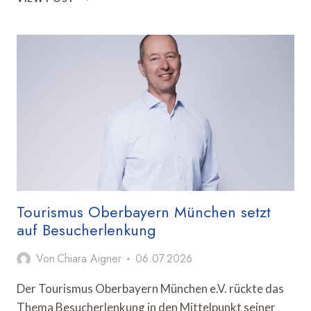
GRÖSSTER G
LETSCHER S
TEHT V
OR D
EM V
ERLUST S
EINER L
ETZTEN E
ISVERBINDUNG
Tourismus Oberbayern München setzt
auf Besucherlenkung
Von
Chiara Aigner
06.07.2026
Der Tourismus Oberbayern München e.V. rückte das
Thema Besucherlenkung in den Mittelpunkt seiner