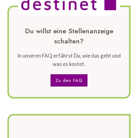
VORPOMMERN
VERLÄNGERN
KOOPERATION
IM
Du willst eine Stellenanzeige
WASSERTOURISMUS
schalten?
In unseren FAQ erfährst Du, wie das geht und
was es kostet.
Zu den FAQ