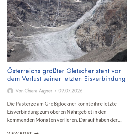
INFOPUNKTE
ENTLANG
DER
WICHTIGSTEN
RADROUTEN
Österreichs größter Gletscher steht vor
dem Verlust seiner letzten Eisverbindung
Von
Chiara Aigner
09.07.2026
Die Pasterze am Großglockner könnte ihre letzte
Eisverbindung zum oberen Nährgebiet in den
kommenden Monaten verlieren. Darauf haben der…
ÖSTERREICHS
VIEW POST