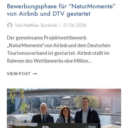
Bewerbungsphase für “NaturMomente”
von Airbnb und DTV gestartet
Von
Matthias Burzinski
21.06.2026
Der gemeinsame Projektwettbewerb
„NaturMomente“von Airbnb und dem Deutschen
Tourismusverband ist gestartet. Airbnb stellt im
Rahmen des Wettbewerbs eine Million…
BEWERBUNGSPHASE
VIEW POST
FÜR
“NATURMOMENTE”
VON
AIRBNB
UND
DTV
GESTARTET