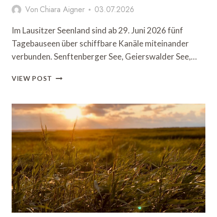
Von
Chiara Aigner
03.07.2026
Im Lausitzer Seenland sind ab 29. Juni 2026 fünf
Tagebauseen über schiffbare Kanäle miteinander
verbunden. Senftenberger See, Geierswalder See,…
LAUSITZER
VIEW POST
SEENLAND
VERBINDET
FÜNF
TAGEBAUSEEN
ZU
EINEM
SCHIFFBAREN
GEWÄSSERVERBUND