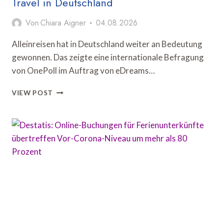
Travel in Deutschland
Von
Chiara Aigner
04.08.2026
Alleinreisen hat in Deutschland weiter an Bedeutung
gewonnen. Das zeigte eine internationale Befragung
von OnePoll im Auftrag von eDreams…
OPODO-
VIEW POST
STUDIE
ZEIGT
WANDEL
BEIM
SOLO
TRAVEL
IN
DEUTSCHLAND