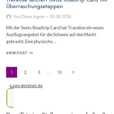
Überraschungsetappen
Von
Chiara Aigner
03.08.2026
Mit der Swiss Roadtrip Card hat Travelise ein neues
Ausflugsangebot für die Schweiz auf den Markt
gebracht. Eine physische…
TRAVELISE
VIEW POST
LANCIERT
SWISS
ROADTRIP
Seitennavigation
Nächste
1
2
3
…
15
CARD
MIT
Seite
ÜBERRASCHUNGSETAPPEN