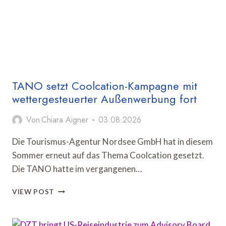
CORONA-
NIVEAU
UM
MEHR
ALS
80
PROZENT
TANO setzt Coolcation-Kampagne mit
wettergesteuerter Außenwerbung fort
Von
Chiara Aigner
03.08.2026
Die Tourismus-Agentur Nordsee GmbH hat in diesem
Sommer erneut auf das Thema Coolcation gesetzt.
Die TANO hatte im vergangenen…
TANO
VIEW POST
SETZT
COOLCATION-
KAMPAGNE