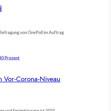
d
e Befragung von OnePoll im Auftrag
fen Vor-Corona-Niveau
en und Ferienhäusern ist 2025