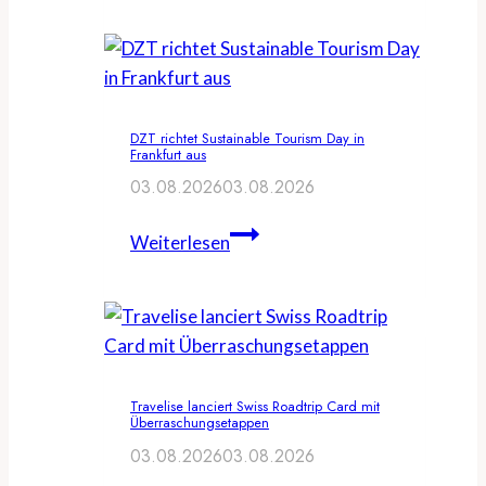
Hamburg
Tourismus
veranstalten
Travel
DZT richtet Sustainable Tourism Day in
Creator
Frankfurt aus
Summit
03.08.2026
03.08.2026
DZT
Weiterlesen
richtet
Sustainable
Tourism
Day
in
Travelise lanciert Swiss Roadtrip Card mit
Frankfurt
Überraschungsetappen
aus
03.08.2026
03.08.2026