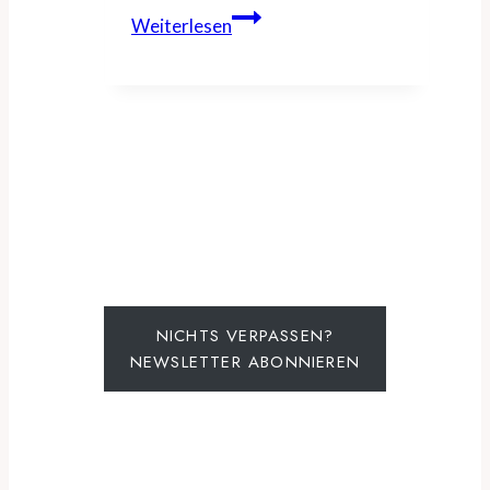
Travelise
Weiterlesen
lanciert
Swiss
Roadtrip
Card
mit
Überraschungsetappen
NICHTS VERPASSEN?
NEWSLETTER ABONNIEREN