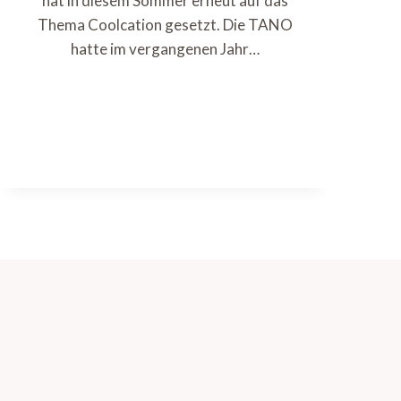
hat in diesem Sommer erneut auf das
Thema Coolcation gesetzt. Die TANO
hatte im vergangenen Jahr…