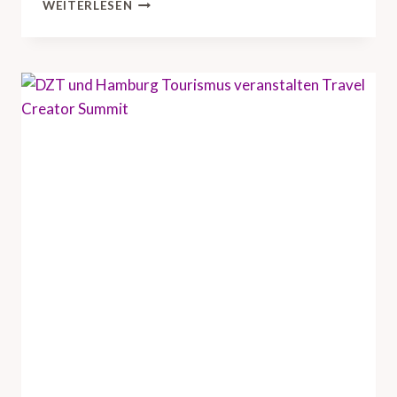
D
WEITERLESEN
Z
T
B
R
I
N
G
T
U
S
-
R
E
I
S
E
I
N
D
U
S