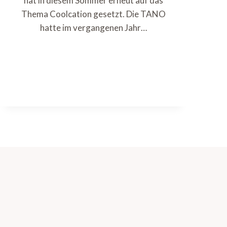
hat in diesem Sommer erneut auf das
Thema Coolcation gesetzt. Die TANO
hatte im vergangenen Jahr…