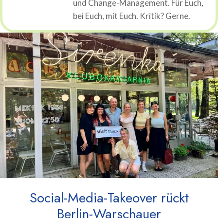
und Change-Management. Für Euch,
bei Euch, mit Euch. Kritik? Gerne.
Social-Media-Takeover rückt
Berlin-Warschauer