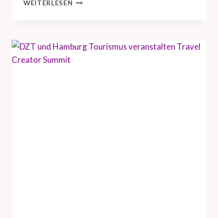
D
WEITERLESEN
Z
T
B
R
I
N
G
T
U
S
-
R
E
I
S
E
I
N
D
U
S