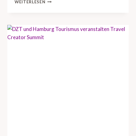
D
WEITERLESEN
Z
T
B
R
I
N
G
T
U
S
-
R
E
I
S
E
I
N
D
U
S