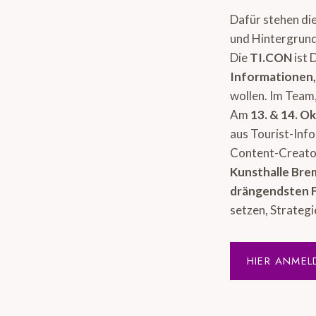
Dafür stehen di
und Hintergrund
Die
TI.CON
ist 
Informationen
wollen. Im Team,
Am
13. & 14. O
aus Tourist-Inf
Content-Creator
Kunsthalle Br
drängendsten 
setzen, Strategi
HIER ANMEL