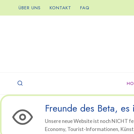
Zum
ÜBER UNS
KONTAKT
FAQ
Inhalt
springen
HO
Freunde des Beta, es i
Unsere neue Website ist noch NICHT fer
Economy, Tourist-Informationen, Künstli