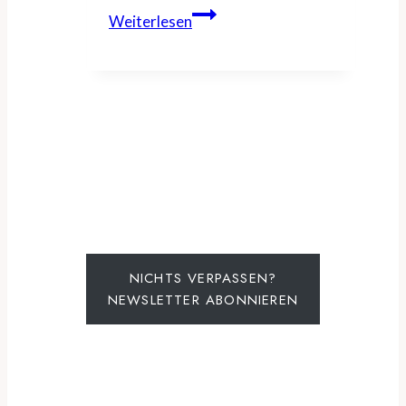
Travelise
Weiterlesen
lanciert
Swiss
Roadtrip
Card
mit
Überraschungsetappen
NICHTS VERPASSEN?
NEWSLETTER ABONNIEREN