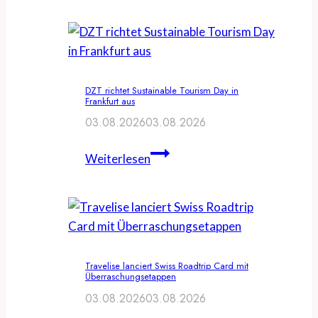
Hamburg
Tourismus
veranstalten
Travel
DZT richtet Sustainable Tourism Day in
Creator
Frankfurt aus
Summit
03.08.2026
03.08.2026
DZT
Weiterlesen
richtet
Sustainable
Tourism
Day
in
Travelise lanciert Swiss Roadtrip Card mit
Frankfurt
Überraschungsetappen
aus
03.08.2026
03.08.2026