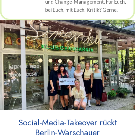
und Change-Management. Für Euch,
bei Euch, mit Euch. Kritik? Gerne.
Social-Media-Takeover rückt
Berlin-Warschauer