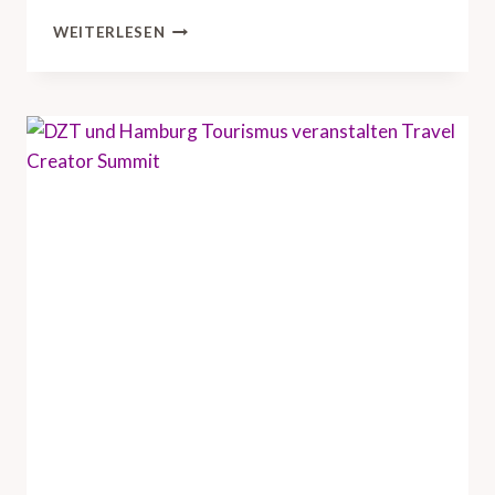
D
WEITERLESEN
Z
T
B
R
I
N
G
T
U
S
-
R
E
I
S
E
I
N
D
U