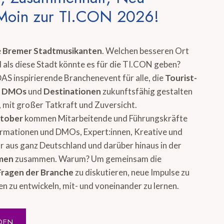
Moin zur TI.CON 2026!
e
Bremer Stadtmusikanten
. Welchen besseren Ort
 als diese Stadt könnte es für die TI.CON geben?
DAS inspirierende Branchenevent für alle, die
Tourist-
, DMOs
und
Destinationen
zukunftsfähig gestalten
 mit großer Tatkraft und Zuversicht.
ktober
kommen Mitarbeitende und Führungskräfte
ormationen und DMOs, Expert:innen, Kreative und
 aus ganz Deutschland und darüber hinaus in der
emen
zusammen. Warum? Um gemeinsam die
Fragen der Branche
zu diskutieren, neue Impulse zu
en zu entwickeln, mit- und voneinander zu lernen.
DEN