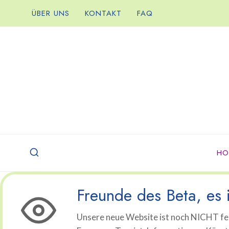
Zum
ÜBER UNS
KONTAKT
FAQ
Inhalt
springen
HO
Freunde des Beta, es i
Unsere neue Website ist noch NICHT fer