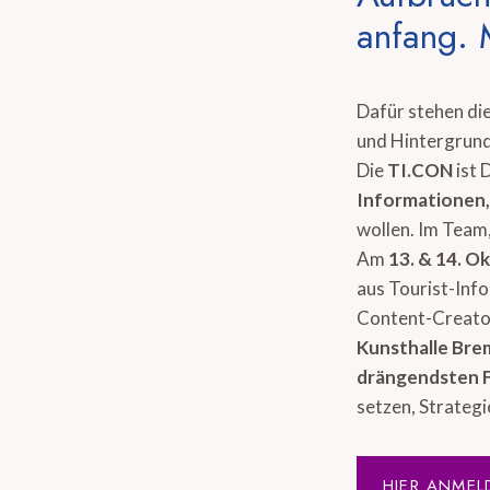
anfang. 
Dafür stehen di
und Hintergrund
Die
TI.CON
ist 
Informationen
wollen. Im Team,
Am
13. & 14. O
aus Tourist-Inf
Content-Creator
Kunsthalle Br
drängendsten 
setzen, Strategi
HIER ANMEL