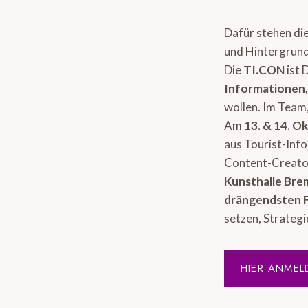
Dafür stehen di
und Hintergrund
Die
TI.CON
ist 
Informationen
wollen. Im Team,
Am
13. & 14. O
aus Tourist-Inf
Content-Creator
Kunsthalle Br
drängendsten 
setzen, Strategi
HIER ANMEL