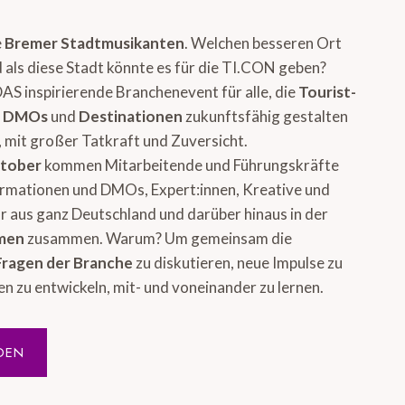
e
Bremer Stadtmusikanten
. Welchen besseren Ort
 als diese Stadt könnte es für die TI.CON geben?
DAS inspirierende Branchenevent für alle, die
Tourist-
, DMOs
und
Destinationen
zukunftsfähig gestalten
 mit großer Tatkraft und Zuversicht.
ktober
kommen Mitarbeitende und Führungskräfte
ormationen und DMOs, Expert:innen, Kreative und
 aus ganz Deutschland und darüber hinaus in der
emen
zusammen. Warum? Um gemeinsam die
Fragen der Branche
zu diskutieren, neue Impulse zu
en zu entwickeln, mit- und voneinander zu lernen.
DEN