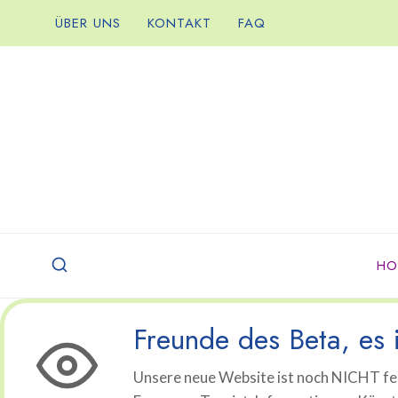
Zum
ÜBER UNS
KONTAKT
FAQ
Inhalt
springen
HO
Freunde des Beta, es i
Unsere neue Website ist noch NICHT fer