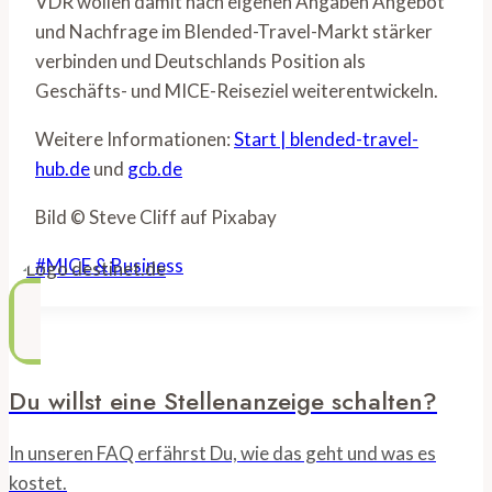
VDR wollen damit nach eigenen Angaben Angebot
und Nachfrage im Blended-Travel-Markt stärker
verbinden und Deutschlands Position als
Geschäfts- und MICE-Reiseziel weiterentwickeln.
Weitere Informationen:
Start | blended-travel-
hub.de
und
gcb.de
Bild © Steve Cliff auf Pixabay
Schlagworte:
#
MICE & Business
Du willst eine Stellenanzeige schalten?
In unseren FAQ erfährst Du, wie das geht und was es
kostet.