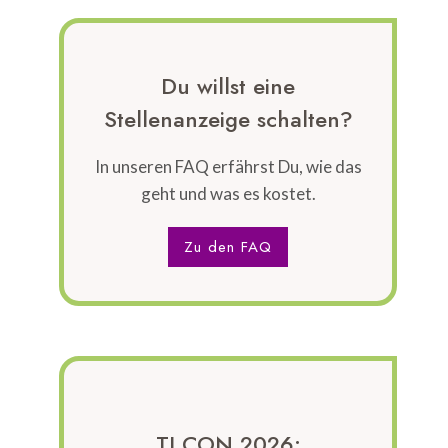
Du willst eine
Stellenanzeige schalten?
In unseren FAQ erfährst Du, wie das
geht und was es kostet.
Zu den FAQ
TI.CON 2026: