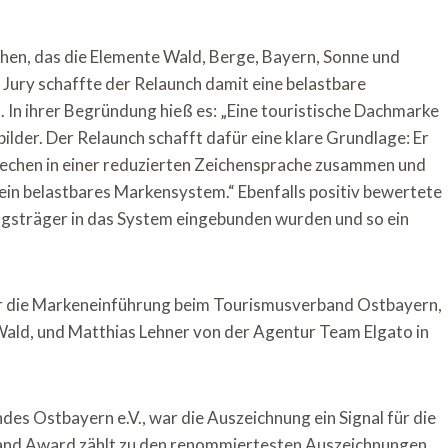
hen, das die Elemente Wald, Berge, Bayern, Sonne und
Jury schaffte der Relaunch damit eine belastbare
 In ihrer Begründung hieß es: „Eine touristische Dachmarke
bilder. Der Relaunch schafft dafür eine klare Grundlage: Er
rechen in einer reduzierten Zeichensprache zusammen und
n ein belastbares Markensystem.“ Ebenfalls positiv bewertete
ungsträger in das System eingebunden wurden und so ein
 für die Markeneinführung beim Tourismusverband Ostbayern,
ald, und Matthias Lehner von der Agentur Team Elgato in
es Ostbayern e.V., war die Auszeichnung ein Signal für die
and Award zählt zu den renommiertesten Auszeichnungen