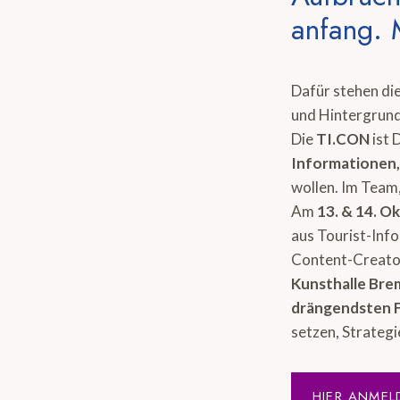
anfang. 
Dafür stehen di
und Hintergrund
Die
TI.CON
ist 
Informationen
wollen. Im Team,
Am
13. & 14. O
aus Tourist-Inf
Content-Creator
Kunsthalle Br
drängendsten 
setzen, Strategi
HIER ANMEL