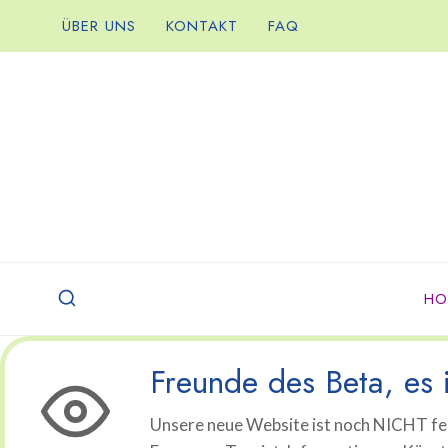
Zum
ÜBER UNS
KONTAKT
FAQ
Inhalt
springen
HO
Freunde des Beta, es i
Unsere neue Website ist noch NICHT fer