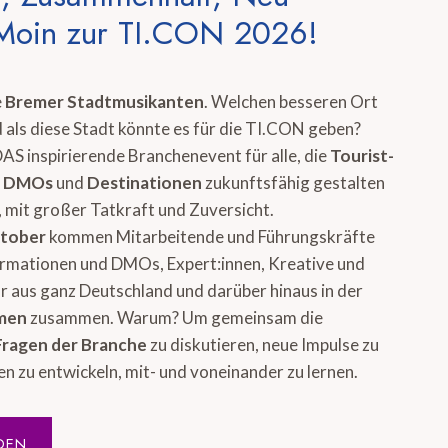
Moin zur TI.CON 2026!
e
Bremer Stadtmusikanten
. Welchen besseren Ort
 als diese Stadt könnte es für die TI.CON geben?
DAS inspirierende Branchenevent für alle, die
Tourist-
, DMOs
und
Destinationen
zukunftsfähig gestalten
 mit großer Tatkraft und Zuversicht.
ktober
kommen Mitarbeitende und Führungskräfte
ormationen und DMOs, Expert:innen, Kreative und
 aus ganz Deutschland und darüber hinaus in der
emen
zusammen. Warum? Um gemeinsam die
Fragen der Branche
zu diskutieren, neue Impulse zu
en zu entwickeln, mit- und voneinander zu lernen.
DEN