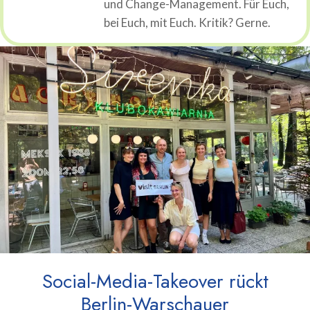
und Change-Management. Für Euch,
bei Euch, mit Euch. Kritik? Gerne.
Social-Media-Takeover rückt
Berlin-Warschauer