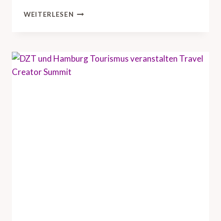
D
WEITERLESEN
Z
T
B
R
I
N
G
T
U
S
-
R
E
I
S
E
I
N
D
U