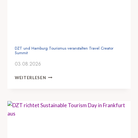
DZT und Hamburg Tourismus veranstalten Travel Creator
Summit
03.08.2026
D
WEITERLESEN
Z
T
U
N
D
H
A
M
B