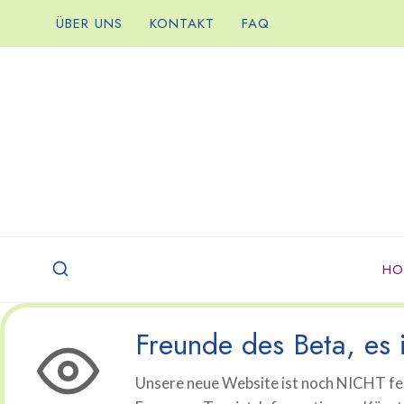
Zum
ÜBER UNS
KONTAKT
FAQ
Inhalt
springen
HO
Freunde des Beta, es i
Unsere neue Website ist noch NICHT fer