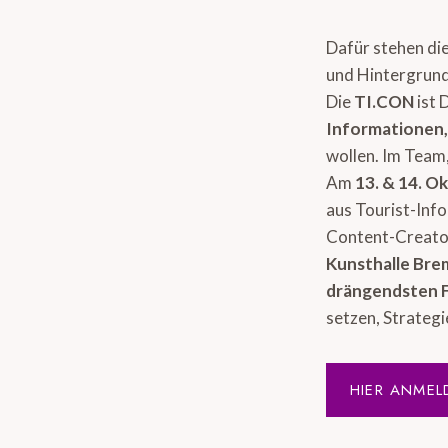
Dafür stehen di
und Hintergrund
Die
TI.CON
ist 
Informationen
wollen. Im Team,
Am
13. & 14. O
aus Tourist-Inf
Content-Creator
Kunsthalle Br
drängendsten 
setzen, Strategi
HIER ANMEL