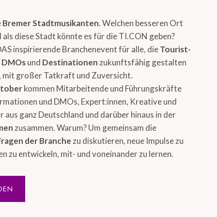
e
Bremer Stadtmusikanten
. Welchen besseren Ort
 als diese Stadt könnte es für die TI.CON geben?
DAS inspirierende Branchenevent für alle, die
Tourist-
, DMOs
und
Destinationen
zukunftsfähig gestalten
 mit großer Tatkraft und Zuversicht.
ktober
kommen Mitarbeitende und Führungskräfte
ormationen und DMOs, Expert:innen, Kreative und
 aus ganz Deutschland und darüber hinaus in der
emen
zusammen. Warum? Um gemeinsam die
Fragen der Branche
zu diskutieren, neue Impulse zu
en zu entwickeln, mit- und voneinander zu lernen.
DEN