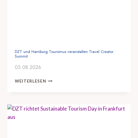
DZT und Hamburg Tourismus veranstalten Travel Creator
Summit
03.08.2026
D
WEITERLESEN
Z
T
U
N
D
H
A
M
B