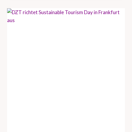
U
N
D
H
A
M
B
U
R
G
T
O
U
R
I
S
M
U
S
V
E