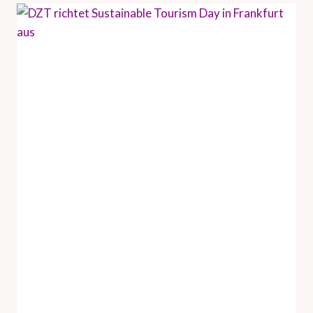
N
D
H
A
M
B
U
R
G
T
O
U
R
I
S
M
U
S
V
E
R
A