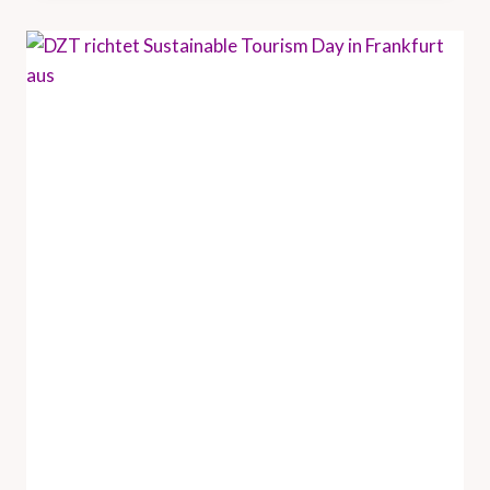
U
N
D
H
A
M
B
U
R
G
T
O
U
R
I
S
M
U
S
V
E