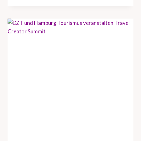
T
B
R
I
N
G
T
U
S
-
R
E
I
S
E
I
N
D
U
S
T