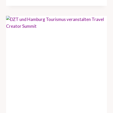
Z
T
B
R
I
N
G
T
U
S
-
R
E
I
S
E
I
N
D
U
S
T