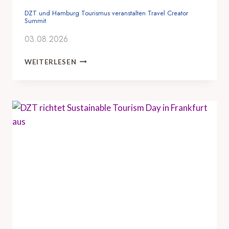
DZT und Hamburg Tourismus veranstalten Travel Creator
Summit
03.08.2026
D
WEITERLESEN
Z
T
U
N
D
H
A
M
B
U
R
G
T
O
U