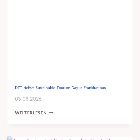
R
I
S
M
U
S
V
E
R
A
N
S
T
A
DZT richtet Sustainable Tourism Day in Frankfurt aus
L
03.08.2026
T
E
D
N
WEITERLESEN
Z
T
T
R
R
A
I
V