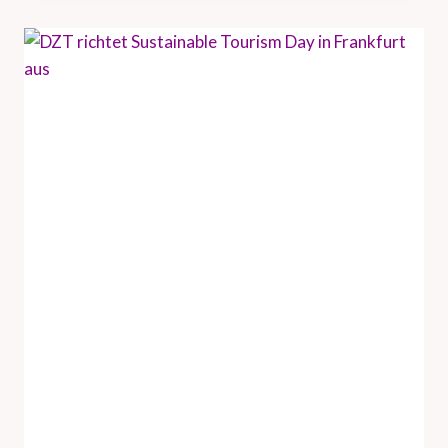
U
N
D
H
A
M
B
U
R
G
T
O
U
R
I
S
M
U
S
V
E