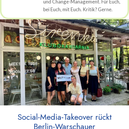
und Change-Management. Für Euch,
bei Euch, mit Euch. Kritik? Gerne.
Social-Media-Takeover rückt
Berlin-Warschauer