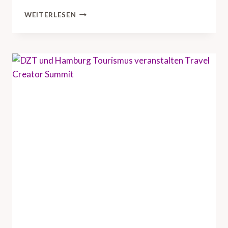
D
WEITERLESEN
Z
T
B
R
I
N
G
T
U
S
-
R
E
I
S
E
I
N
D
U