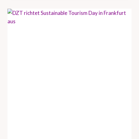
U
N
D
H
A
M
B
U
R
G
T
O
U
R
I
S
M
U
S
V
E