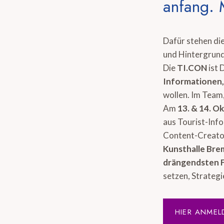
anfang. 
Dafür stehen di
und Hintergrund
Die
TI.CON
ist 
Informationen
wollen. Im Team,
Am
13. & 14. O
aus Tourist-Inf
Content-Creator
Kunsthalle Br
drängendsten 
setzen, Strategi
HIER ANMEL