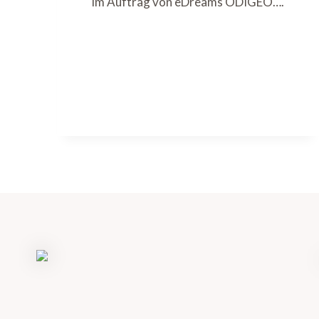
im Auftrag von eDreams ODIGEO….