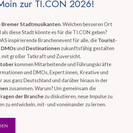
Moin zur TI.CON 2026!
e
Bremer Stadtmusikanten
. Welchen besseren Ort
 als diese Stadt könnte es für die TI.CON geben?
DAS inspirierende Branchenevent für alle, die
Tourist-
, DMOs
und
Destinationen
zukunftsfähig gestalten
 mit großer Tatkraft und Zuversicht.
ktober
kommen Mitarbeitende und Führungskräfte
ormationen und DMOs, Expert:innen, Kreative und
 aus ganz Deutschland und darüber hinaus in der
emen
zusammen. Warum? Um gemeinsam die
Fragen der Branche
zu diskutieren, neue Impulse zu
en zu entwickeln, mit- und voneinander zu lernen.
DEN