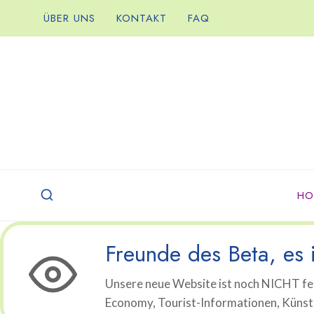
Zum
ÜBER UNS
KONTAKT
FAQ
Inhalt
springen
HO
Freunde des Beta, es i
Unsere neue Website ist noch NICHT fer
Economy, Tourist-Informationen, Künstli