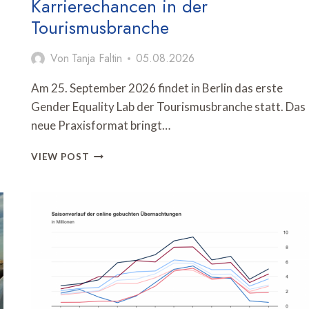
Karrierechancen in der
Tourismusbranche
Von
Tanja Faltin
05.08.2026
Am 25. September 2026 findet in Berlin das erste
Gender Equality Lab der Tourismusbranche statt. Das
neue Praxisformat bringt…
GENDER
VIEW POST
EQUALITY
LAB
DISKUTIERT
FAIRE
KARRIERECHANCEN
IN
DER
TOURISMUSBRANCHE