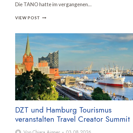
Die TANO hatte im vergangenen…
TANO
VIEW POST
SETZT
COOLCATION-
KAMPAGNE
MIT
WETTERGESTEUERTER
AUSSENWERBUNG F
ORT
DZT und Hamburg Tourismus
veranstalten Travel Creator Summit
Von
Chiara Aigner
03.08.2026