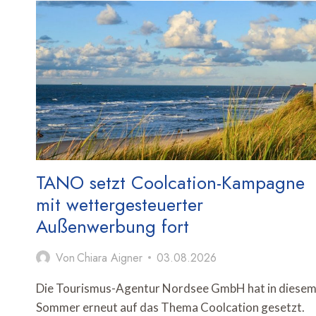
IN
DEUTSCHLAND
TANO setzt Coolcation-Kampagne
mit wettergesteuerter
Außenwerbung fort
Von
Chiara Aigner
03.08.2026
Die Tourismus-Agentur Nordsee GmbH hat in diese
Sommer erneut auf das Thema Coolcation gesetzt.