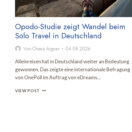
Opodo-Studie zeigt Wandel beim
Solo Travel in Deutschland
Von
Chiara Aigner
04.08.2026
Alleinreisen hat in Deutschland weiter an Bedeutung
gewonnen. Das zeigte eine internationale Befragung
von OnePoll im Auftrag von eDreams…
OPODO-
VIEW POST
STUDIE
ZEIGT
WANDEL
BEIM
SOLO
TRAVEL