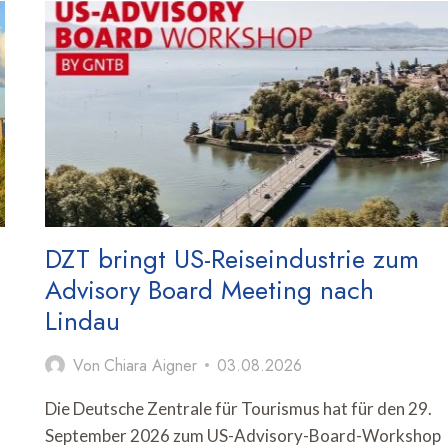
FÜR
FERIENUNTERKÜNFTE
ÜBERTREFFEN
VOR-
CORONA-
NIVEAU
UM
MEHR
ALS
80
PROZENT
DZT bringt US-Reiseindustrie zum
Advisory Board Meeting nach
Lindau
Von
Chiara Aigner
03.08.2026
m
Die Deutsche Zentrale für Tourismus hat für den 29.
September 2026 zum US-Advisory-Board-Workshop