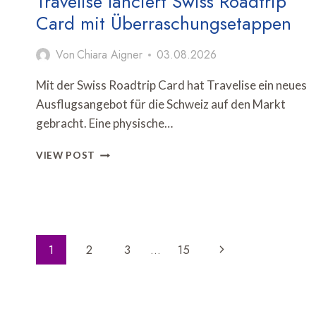
Travelise lanciert Swiss Roadtrip
Card mit Überraschungsetappen
Von
Chiara Aigner
03.08.2026
Mit der Swiss Roadtrip Card hat Travelise ein neues
Ausflugsangebot für die Schweiz auf den Markt
gebracht. Eine physische…
TRAVELISE
VIEW POST
LANCIERT
SWISS
ROADTRIP
CARD
MIT
Seitennavigation
ÜBERRASCHUNGSETAPPEN
Nächste
1
2
3
…
15
Seite