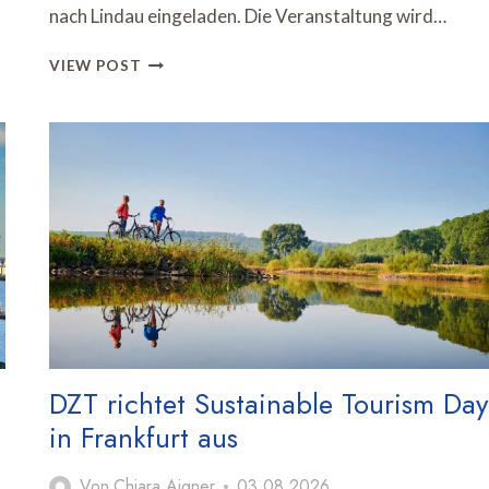
nach Lindau eingeladen. Die Veranstaltung wird…
DZT
VIEW POST
BRINGT
US-
REISEINDUSTRIE
ZUM
ADVISORY
BOARD
MEETING
NACH
LINDAU
DZT richtet Sustainable Tourism Day
in Frankfurt aus
Von
Chiara Aigner
03.08.2026