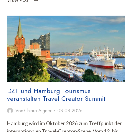
VIEW POST
BRINGT
US-
REISEINDUSTRIE
ZUM
ADVISORY
BOARD
MEETING
NACH
LINDAU
DZT und Hamburg Tourismus
veranstalten Travel Creator Summit
Von
Chiara Aigner
03.08.2026
Hamburg wird im Oktober 2026 zum Treffpunkt der
internationalen Travel-Creator-Szene. Vom 13. bis