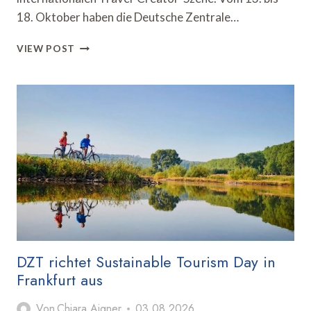
18. Oktober haben die Deutsche Zentrale…
DZT
VIEW POST
UND
HAMBURG
TOURISMUS
VERANSTALTEN
TRAVEL
CREATOR
SUMMIT
DZT richtet Sustainable Tourism Day in
Frankfurt aus
Von
Chiara Aigner
03.08.2026