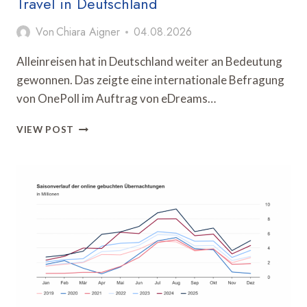
Travel in Deutschland
Von
Chiara Aigner
04.08.2026
Alleinreisen hat in Deutschland weiter an Bedeutung
gewonnen. Das zeigte eine internationale Befragung
von OnePoll im Auftrag von eDreams…
OPODO-
VIEW POST
STUDIE
ZEIGT
WANDEL
BEIM
SOLO
TRAVEL
IN
DEUTSCHLAND