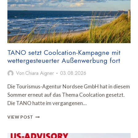
CORONA-
NIVEAU
UM
MEHR
ALS
80
PROZENT
TANO setzt Coolcation-Kampagne mit
wettergesteuerter Außenwerbung fort
Von
Chiara Aigner
03.08.2026
Die Tourismus-Agentur Nordsee GmbH hat in diesem
Sommer erneut auf das Thema Coolcation gesetzt.
Die TANO hatte im vergangenen…
TANO
VIEW POST
SETZT
COOLCATION-
KAMPAGNE