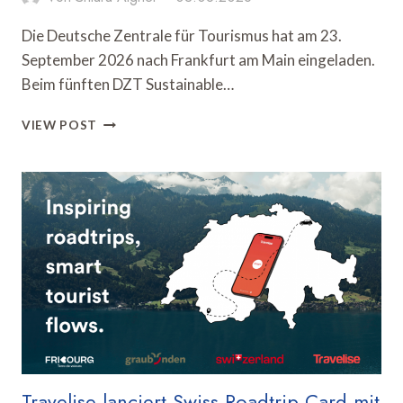
Die Deutsche Zentrale für Tourismus hat am 23.
September 2026 nach Frankfurt am Main eingeladen.
Beim fünften DZT Sustainable…
DZT
VIEW POST
RICHTET
SUSTAINABLE
TOURISM
DAY
IN
FRANKFURT
AUS
Travelise lanciert Swiss Roadtrip Card mit