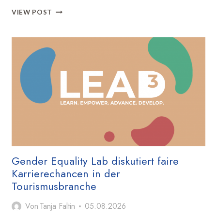
ADFC
VIEW POST
STARTET
FAHRRADKLIMA-
TEST
2026
Gender Equality Lab diskutiert faire
Karrierechancen in der
Tourismusbranche
Von
Tanja Faltin
05.08.2026