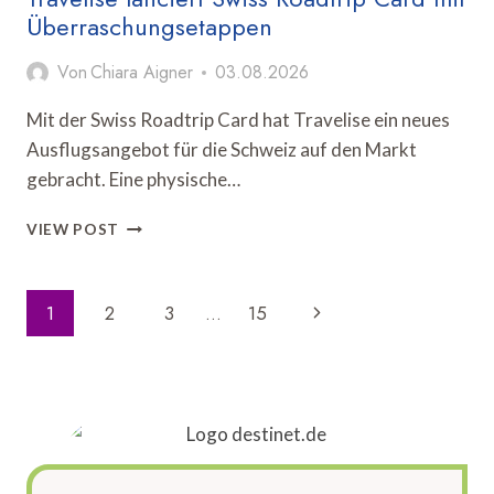
Überraschungsetappen
Von
Chiara Aigner
03.08.2026
Mit der Swiss Roadtrip Card hat Travelise ein neues
Ausflugsangebot für die Schweiz auf den Markt
gebracht. Eine physische…
TRAVELISE
VIEW POST
LANCIERT
SWISS
ROADTRIP
Seitennavigation
Nächste
1
2
3
…
15
CARD
MIT
Seite
ÜBERRASCHUNGSETAPPEN