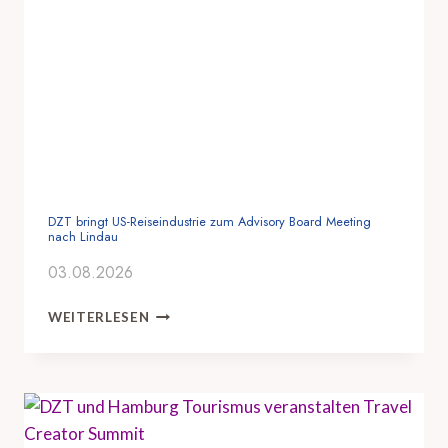
DZT bringt US-Reiseindustrie zum Advisory Board Meeting
nach Lindau
03.08.2026
D
WEITERLESEN
Z
T
B
R
I
N