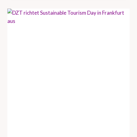
U
N
D
H
A
M
B
U
R
G
T
O
U
R
I
S
M
U
S
V
E