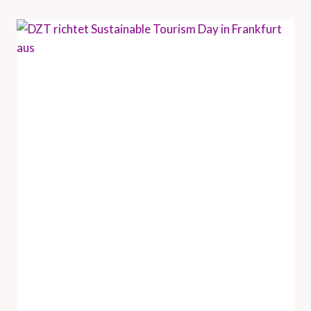
U
N
D
H
A
M
B
U
R
G
T
O
U
R
I
S
M
U
S
V
E