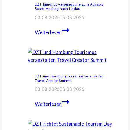
DZT bringt US-Reiseindustrie zum Advisory
Board Meeting nach Lindau
03.08.2026
03.08.2026
DZT
Weiterlesen
bringt
US-
Reiseindustrie
zum
Advisory
DZT und Hamburg Tourismus veranstalten
Board
Travel Creator Summit
Meeting
03.08.2026
03.08.2026
nach
Lindau
DZT
Weiterlesen
und
Hamburg
Tourismus