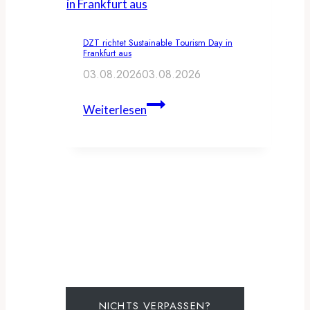
veranstalten
Travel
DZT richtet Sustainable Tourism Day in
Creator
Frankfurt aus
Summit
03.08.2026
03.08.2026
DZT
Weiterlesen
richtet
Sustainable
Tourism
Day
in
Frankfurt
aus
NICHTS VERPASSEN?