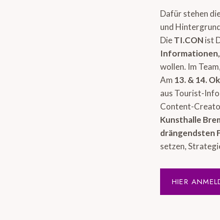
Dafür stehen di
und Hintergrund
Die
TI.CON
ist 
Informationen
wollen. Im Team,
Am
13. & 14. O
aus Tourist-Inf
Content-Creator
Kunsthalle Br
drängendsten 
setzen, Strategi
HIER ANMEL