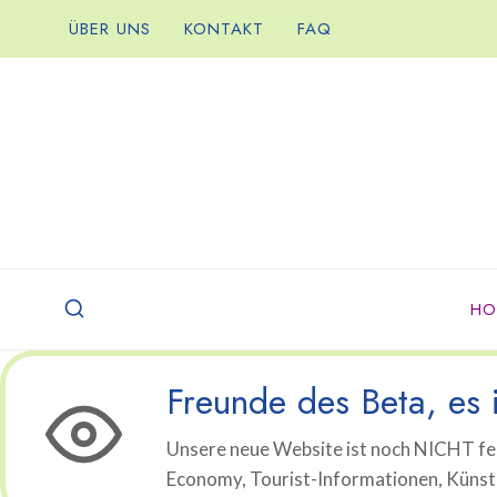
Zum
ÜBER UNS
KONTAKT
FAQ
Inhalt
springen
HO
Freunde des Beta, es i
Unsere neue Website ist noch NICHT fer
Economy, Tourist-Informationen, Künstli