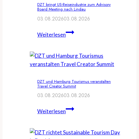
DZT bringt US-Reiseindustrie zum Advisory
Board Meeting nach Lindau
03.08.2026
03.08.2026
DZT
Weiterlesen
bringt
US-
Reiseindustrie
zum
Advisory
DZT und Hamburg Tourismus veranstalten
Board
Travel Creator Summit
Meeting
03.08.2026
03.08.2026
nach
Lindau
DZT
Weiterlesen
und
Hamburg
Tourismus