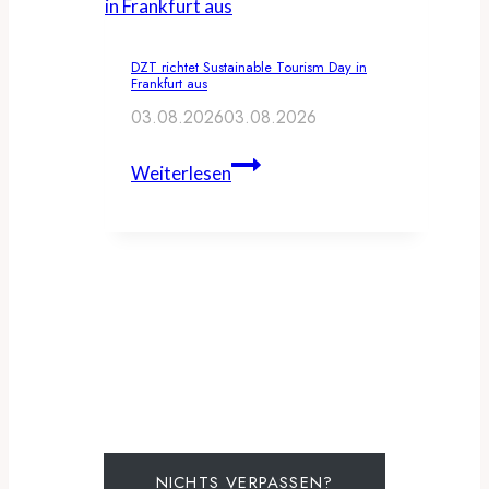
veranstalten
Travel
DZT richtet Sustainable Tourism Day in
Creator
Frankfurt aus
Summit
03.08.2026
03.08.2026
DZT
Weiterlesen
richtet
Sustainable
Tourism
Day
in
Frankfurt
aus
NICHTS VERPASSEN?