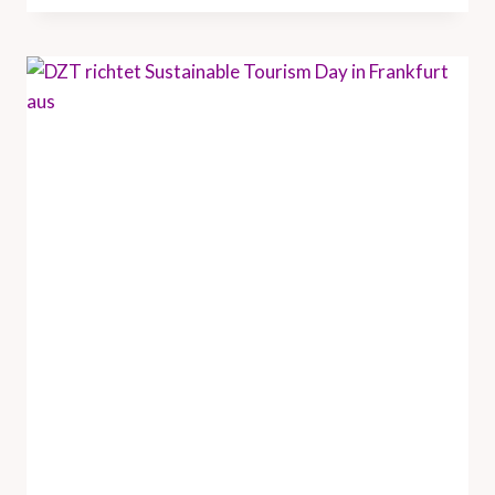
T
U
N
D
H
A
M
B
U
R
G
T
O
U
R
I
S
M
U
S
V