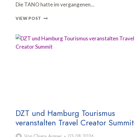
Die TANO hatte im vergangenen…
TANO
VIEW POST
SETZT
COOLCATION-
KAMPAGNE
MIT
WETTERGESTEUERTER
AUSSENWERBUNG F
ORT
DZT und Hamburg Tourismus
veranstalten Travel Creator Summit
Von
Chiara Aigner
03.08.2026