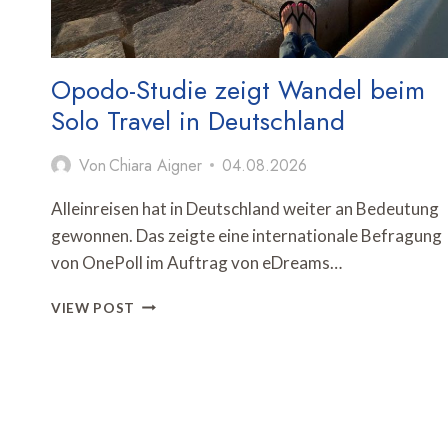
Opodo-Studie zeigt Wandel beim
Solo Travel in Deutschland
Von
Chiara Aigner
04.08.2026
Alleinreisen hat in Deutschland weiter an Bedeutung
gewonnen. Das zeigte eine internationale Befragung
von OnePoll im Auftrag von eDreams…
OPODO-
VIEW POST
STUDIE
ZEIGT
WANDEL
BEIM
SOLO
TRAVEL