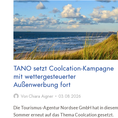
IN
DEUTSCHLAND
TANO setzt Coolcation-Kampagne
mit wettergesteuerter
Außenwerbung fort
Von
Chiara Aigner
03.08.2026
Die Tourismus-Agentur Nordsee GmbH hat in diese
Sommer erneut auf das Thema Coolcation gesetzt.