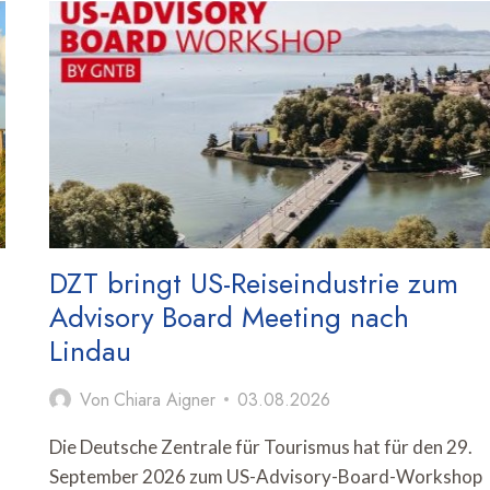
FÜR
FERIENUNTERKÜNFTE
ÜBERTREFFEN
VOR-
CORONA-
NIVEAU
UM
MEHR
ALS
80
PROZENT
DZT bringt US-Reiseindustrie zum
Advisory Board Meeting nach
Lindau
Von
Chiara Aigner
03.08.2026
m
Die Deutsche Zentrale für Tourismus hat für den 29.
September 2026 zum US-Advisory-Board-Workshop