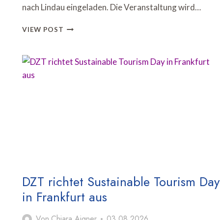
nach Lindau eingeladen. Die Veranstaltung wird…
DZT
VIEW POST
BRINGT
US-
REISEINDUSTRIE
ZUM
ADVISORY
BOARD
MEETING
NACH
LINDAU
DZT richtet Sustainable Tourism Day
in Frankfurt aus
Von
Chiara Aigner
03.08.2026