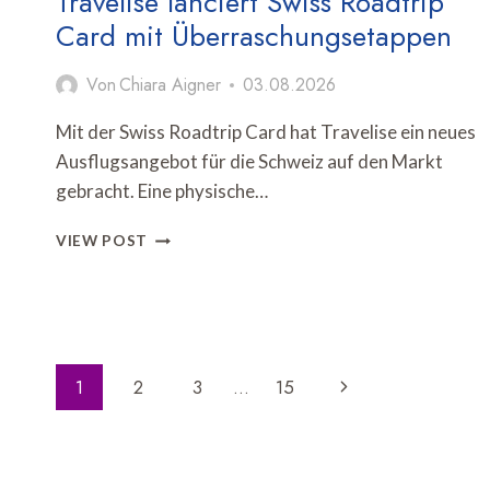
Travelise lanciert Swiss Roadtrip
Card mit Überraschungsetappen
Von
Chiara Aigner
03.08.2026
Mit der Swiss Roadtrip Card hat Travelise ein neues
Ausflugsangebot für die Schweiz auf den Markt
gebracht. Eine physische…
TRAVELISE
VIEW POST
LANCIERT
SWISS
ROADTRIP
CARD
MIT
Seitennavigation
ÜBERRASCHUNGSETAPPEN
Nächste
1
2
3
…
15
Seite