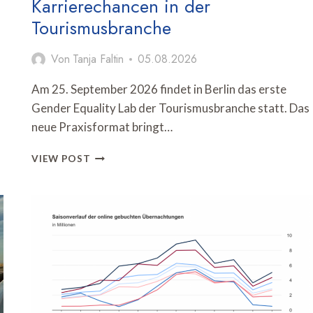
Karrierechancen in der
Tourismusbranche
Von
Tanja Faltin
05.08.2026
Am 25. September 2026 findet in Berlin das erste
Gender Equality Lab der Tourismusbranche statt. Das
neue Praxisformat bringt…
GENDER
VIEW POST
EQUALITY
LAB
DISKUTIERT
FAIRE
KARRIERECHANCEN
IN
DER
TOURISMUSBRANCHE