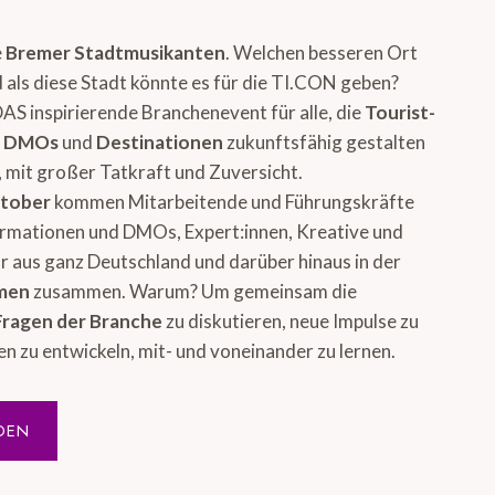
e
Bremer Stadtmusikanten
. Welchen besseren Ort
 als diese Stadt könnte es für die TI.CON geben?
DAS inspirierende Branchenevent für alle, die
Tourist-
, DMOs
und
Destinationen
zukunftsfähig gestalten
 mit großer Tatkraft und Zuversicht.
ktober
kommen Mitarbeitende und Führungskräfte
ormationen und DMOs, Expert:innen, Kreative und
 aus ganz Deutschland und darüber hinaus in der
emen
zusammen. Warum? Um gemeinsam die
Fragen der Branche
zu diskutieren, neue Impulse zu
en zu entwickeln, mit- und voneinander zu lernen.
DEN