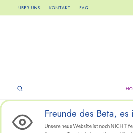
Zum
ÜBER UNS
KONTAKT
FAQ
Inhalt
springen
HO
Freunde des Beta, es i
Unsere neue Website ist noch NICHT fer