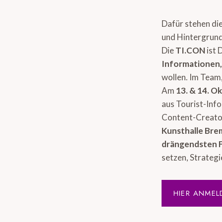
Dafür stehen di
und Hintergrund
Die
TI.CON
ist 
Informationen
wollen. Im Team,
Am
13. & 14. O
aus Tourist-Inf
Content-Creator
Kunsthalle Br
drängendsten 
setzen, Strategi
HIER ANMEL