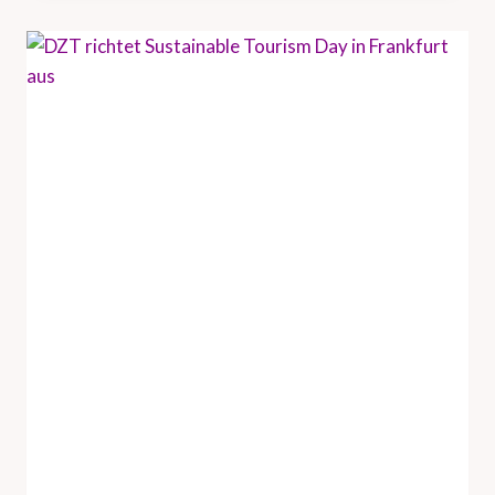
U
N
D
H
A
M
B
U
R
G
T
O
U
R
I
S
M
U
S
V
E