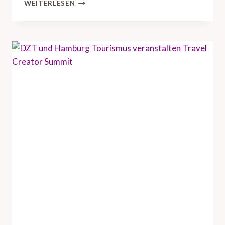
D
WEITERLESEN
Z
T
B
R
I
N
G
T
U
S
-
R
E
I
S
E
I
N
D
U
S